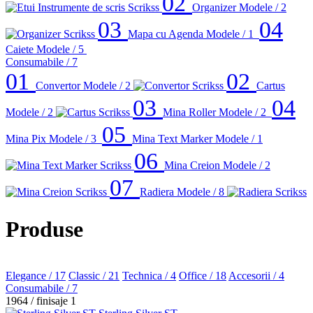
02
Organizer
Modele / 2
03
04
Mapa cu Agenda
Modele / 1
Caiete
Modele / 5
Consumabile
/ 7
01
02
Convertor
Modele / 2
Cartus
03
04
Modele / 2
Mina Roller
Modele / 2
05
Mina Pix
Modele / 3
Mina Text Marker
Modele / 1
06
Mina Creion
Modele / 2
07
Radiera
Modele / 8
Produse
Elegance
/ 17
Classic
/ 21
Technica
/ 4
Office
/ 18
Accesorii
/ 4
Consumabile
/ 7
1964
/ finisaje 1