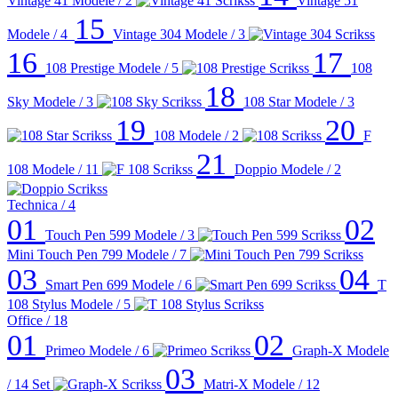
Vintage 41
Modele / 2
Vintage 51
15
Modele / 4
Vintage 304
Modele / 3
16
17
108 Prestige
Modele / 5
108
18
Sky
Modele / 3
108 Star
Modele / 3
19
20
108
Modele / 2
F
21
108
Modele / 11
Doppio
Modele / 2
Technica
/ 4
01
02
Touch Pen 599
Modele / 3
Mini Touch Pen 799
Modele / 7
03
04
Smart Pen 699
Modele / 6
T
108 Stylus
Modele / 5
Office
/ 18
01
02
Primeo
Modele / 6
Graph-X
Modele
03
/ 14
Set
Matri-X
Modele / 12