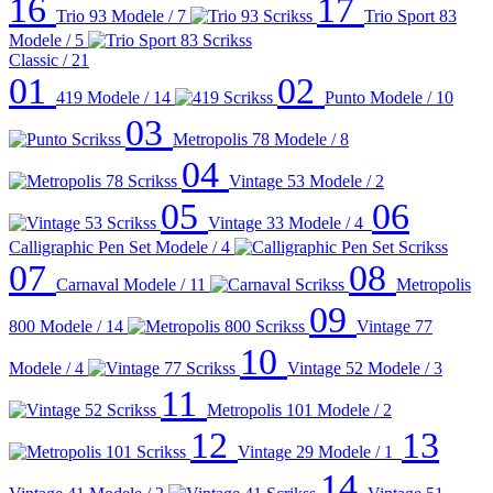
16
17
Trio 93
Modele / 7
Trio Sport 83
Modele / 5
Classic
/ 21
01
02
419
Modele / 14
Punto
Modele / 10
03
Metropolis 78
Modele / 8
04
Vintage 53
Modele / 2
05
06
Vintage 33
Modele / 4
Calligraphic Pen Set
Modele / 4
07
08
Carnaval
Modele / 11
Metropolis
09
800
Modele / 14
Vintage 77
10
Modele / 4
Vintage 52
Modele / 3
11
Metropolis 101
Modele / 2
12
13
Vintage 29
Modele / 1
14