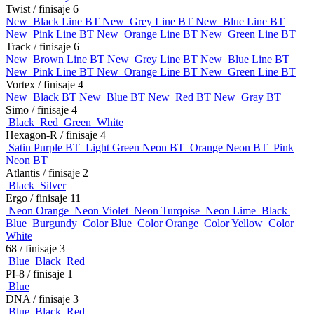
Twist
/ finisaje 6
New
Black Line BT
New
Grey Line BT
New
Blue Line BT
New
Pink Line BT
New
Orange Line BT
New
Green Line BT
Track
/ finisaje 6
New
Brown Line BT
New
Grey Line BT
New
Blue Line BT
New
Pink Line BT
New
Orange Line BT
New
Green Line BT
Vortex
/ finisaje 4
New
Black BT
New
Blue BT
New
Red BT
New
Gray BT
Simo
/ finisaje 4
Black
Red
Green
White
Hexagon-R
/ finisaje 4
Satin Purple BT
Light Green Neon BT
Orange Neon BT
Pink
Neon BT
Atlantis
/ finisaje 2
Black
Silver
Ergo
/ finisaje 11
Neon Orange
Neon Violet
Neon Turqoise
Neon Lime
Black
Blue
Burgundy
Color Blue
Color Orange
Color Yellow
Color
White
68
/ finisaje 3
Blue
Black
Red
PI-8
/ finisaje 1
Blue
DNA
/ finisaje 3
Blue
Black
Red