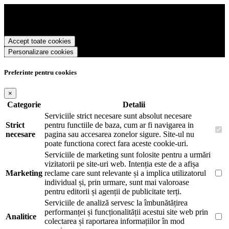
Scrikss Romania foloseste cookies pentru a tine minte faptul ca v-ati
logat pe site si pentru a va putea stoca produsele in cosul de
cumparaturi. De asemenea acestea vor colecta statistici anonime,
pentru a va oferi si livra functii avansate si continut personalizat de
Accept toate cookies
marketing.
Personalizare cookies
Pentru a va putea bucura de intreaga experienta ca vizitator Scrikss
Romania este necesar sa fiti de acord cu
Politica de utilizare cookie-
uri
.
Preferinte pentru cookies
×
Categorie
Detalii
Serviciile strict necesare sunt absolut necesare
Strict
pentru functiile de baza, cum ar fi navigarea in
necesare
pagina sau accesarea zonelor sigure. Site-ul nu
poate functiona corect fara aceste cookie-uri.
Serviciile de marketing sunt folosite pentru a urmări
vizitatorii pe site-uri web. Intenția este de a afișa
Marketing
reclame care sunt relevante și a implica utilizatorul
individual și, prin urmare, sunt mai valoroase
pentru editorii și agenții de publicitate terți.
Serviciile de analiză servesc la îmbunătățirea
performanței și funcționalității acestui site web prin
Analitice
colectarea și raportarea informațiilor în mod