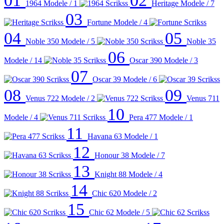
01
02
1964
Modele / 1
Heritage
Modele / 7
03
Fortune
Modele / 4
04
05
Noble 350
Modele / 5
Noble 35
06
Modele / 14
Oscar 390
Modele / 3
07
Oscar 39
Modele / 6
08
09
Venus 722
Modele / 2
Venus 711
10
Modele / 4
Pera 477
Modele / 1
11
Havana 63
Modele / 1
12
Honour 38
Modele / 7
13
Knight 88
Modele / 4
14
Chic 620
Modele / 2
15
Chic 62
Modele / 5