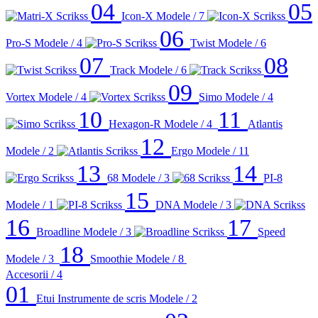
04
05
Icon-X
Modele / 7
06
Pro-S
Modele / 4
Twist
Modele / 6
07
08
Track
Modele / 6
09
Vortex
Modele / 4
Simo
Modele / 4
10
11
Hexagon-R
Modele / 4
Atlantis
12
Modele / 2
Ergo
Modele / 11
13
14
68
Modele / 3
PI-8
15
Modele / 1
DNA
Modele / 3
16
17
Broadline
Modele / 3
Speed
18
Modele / 3
Smoothie
Modele / 8
Accesorii
/ 4
01
Etui Instrumente de scris
Modele / 2