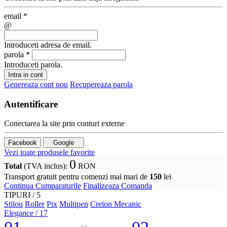
email
*
@
Introduceti adresa de email.
parola
*
Introduceti parola.
Intra in cont
Genereaza cont nou
Recupereaza parola
Autentificare
Conectarea la site prin conturi externe
Facebook
Google
Vezi toate produsele favorite
0
Total
(TVA inclus)
:
RON
Transport gratuit pentru comenzi mai mari de
150
lei
Continua Cumparaturile
Finalizeaza Comanda
TIPURI /
5
Stilou
Roller
Pix
Multipen
Creion Mecanic
Elegance
/ 17