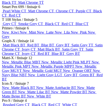
Black TT
Matt Chrome TT
Smart Pen 699
/ finisaje 6
Pearl White CT
Matt Chrome CT
Chrome CT
Purple CT
Black
CT
Red CT
T 108 Stylus
/ finisaje 5
Grey CT
Smoke Grey CT
Black CT
Red CT
Blue CT
Primeo
/ finisaje 6
New
Kiwi
New
Mint
New
Latte
New
Lila
New
Pink
New
Grey
Graph-X
/ finisaje 14
Matt Black BT
Red BT
Blue BT
Grey BT
Satin Grey TT
Satin
Chrome CT
Ivory CT
Matt Black BT
Satin Grey TT
Satin
Chrome CT
Ivory CT
Red BT
Blue BT
Grey BT
Matri-X
/ finisaje 12
New
Metallic Blue MBT
New
Metallic Light Pink MLPT
New
Metallic Pink MPT
New
Metallic Purple MPPT
New
Metallic
Gray MGYT
New
Metallic Gold MGT
New
Orange ORT
New
Navy Blue NBT
New
Light Gray LGT
Grey BT
Green BT
Red
BT
Icon-X
/ finisaje 7
New
Matte Black BT
New
Matte Antrhacite BT
New
Matte
Green BT
New
Matte Lilac BT
New
Matte Powder BT
New
Matte Beige BT
New
White BT
Pro-S
/ finisaje 4
Brushed Grey CT
Black CT
Red CT
White CT