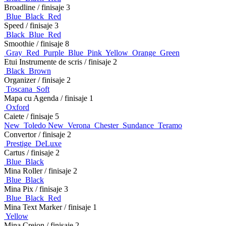
Broadline
/ finisaje 3
Blue
Black
Red
Speed
/ finisaje 3
Black
Blue
Red
Smoothie
/ finisaje 8
Gray
Red
Purple
Blue
Pink
Yellow
Orange
Green
Etui Instrumente de scris
/ finisaje 2
Black
Brown
Organizer
/ finisaje 2
Toscana
Soft
Mapa cu Agenda
/ finisaje 1
Oxford
Caiete
/ finisaje 5
New
Toledo
New
Verona
Chester
Sundance
Teramo
Convertor
/ finisaje 2
Prestige
DeLuxe
Cartus
/ finisaje 2
Blue
Black
Mina Roller
/ finisaje 2
Blue
Black
Mina Pix
/ finisaje 3
Blue
Black
Red
Mina Text Marker
/ finisaje 1
Yellow
Mina Creion
/ finisaje 2