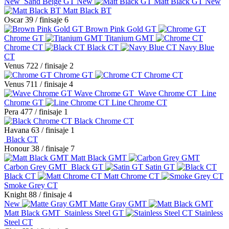
New
Sand Beige GT
New
Matt Black GT
New
Matt Black BT
Oscar 39
/ finisaje 6
Brown Pink Gold GT
Chrome GT
Titanium GMT
Chrome CT
Black CT
Navy Blue
CT
Venus 722
/ finisaje 2
Chrome GT
Chrome CT
Venus 711
/ finisaje 4
Wave Chrome GT
Wave Chrome CT
Line
Chrome GT
Line Chrome CT
Pera 477
/ finisaje 1
Black Chrome CT
Havana 63
/ finisaje 1
Black CT
Honour 38
/ finisaje 7
Matt Black GMT
Carbon Grey GMT
Black GT
Satin GT
Black CT
Matt Chrome CT
Smoke Grey CT
Knight 88
/ finisaje 4
New
Matte Gray GMT
Matt Black GMT
Stainless Steel GT
Stainless
Steel CT