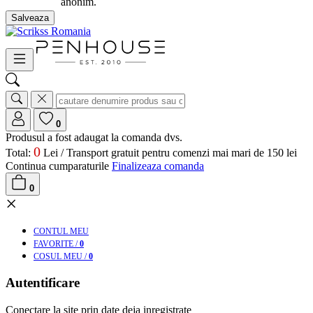
anonim.
Salveaza
0
Produsul a fost adaugat la comanda dvs.
0
Total:
Lei /
Transport gratuit pentru comenzi mai mari de 150 lei
Continua cumparaturile
Finalizeaza comanda
0
×
CONT
UL MEU
FAV
ORITE
/
0
COS
UL MEU
/
0
Autentificare
Conectare la site prin date deja inregistrate