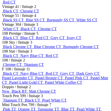
Red CT
Vintage 41
/ finisaje 2
Black CT
Chrome CT
Vintage 51
/ finisaje 4
Black SS CT
Blue SS CT
Burgundy SS CT
White SS CT
Vintage 304
/ finisaje 3
White CT
Black CT
Chrome CT
108 Prestige
/ finisaje 5
Black CT
Blue CT
Red CT
Grey CT
Ivory CT
108 Sky
/ finisaje 3
Black Chrome CT
Blue Chrome CT
Burgundy Chrome CT
108 Star
/ finisaje 3
Black CT
Navy Blue CT
Red CT
108
/ finisaje 2
Chrome CT
Titanium CT
F 108
/ finisaje 11
Black CT
Navy Blue CT
Red CT
Grey CT
Dark Grey CT
Pastel Lavender CT
Pastel Bronze CT
Pastel Pink CT
Pastel Mint
CT
Pastel Light Gold CT
Pastel White Coffee CT
Doppio
/ finisaje 2
New
Black BT
Matt Chrome CT
Touch Pen 599
/ finisaje 3
Titanium TT
Black CT
Pearl White CT
Mini Touch Pen 799
/ finisaje 7
Pink TT
Orange TT
Turquoise TT
Blue TT
Pearl White TT