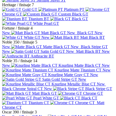
Sterling Silver ST
Heritage
/ finisaje 7
Gold GT
Platinum PT
Chrome GT
Custom Black GT
Titanium BT
Black GT
White Pearl GT
Fortune
/ finisaje 4
New
Matt Black GT
New
Black GT
New
White GT
New
Matt Black BT
Noble 350
/ finisaje 5
New
Matte Black GT
New
Black Stripe GT
New
Satin Gold GT
New
Matt Black BT
New
Anthracite BT
Noble 35
/ finisaje 14
New
Knurling Matte Black CT
New
Knurling Matte Titanium CT
New
Knurling Matte Gray CT
New
Satin Gold Stripe GT
New
Knurling Metallic Blue CT
New
Black Chrome Spiral CT
New
Black Stripe GT
Matt Black GT
Chrome GT
Pearl White GT
Black CT
Titanium CT
Chrome CT
Matt
Chrome CT
Oscar 390
/ finisaje 3