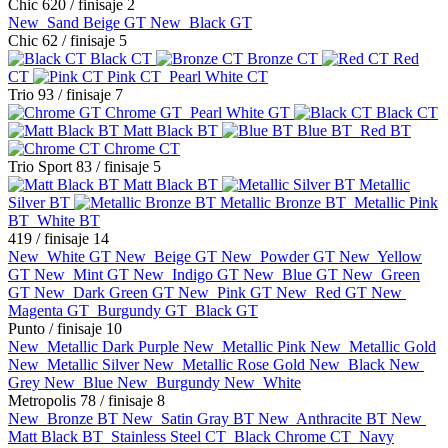
Chic 620
/ finisaje 2
New
Sand Beige GT
New
Black GT
Chic 62
/ finisaje 5
Black CT
Bronze CT
Red
CT
Pink CT
Pearl White CT
Trio 93
/ finisaje 7
Chrome GT
Pearl White GT
Black CT
Matt Black BT
Blue BT
Red BT
Chrome CT
Trio Sport 83
/ finisaje 5
Matt Black BT
Metallic
Silver BT
Metallic Bronze BT
Metallic Pink
BT
White BT
419
/ finisaje 14
New
White GT
New
Beige GT
New
Powder GT
New
Yellow
GT
New
Mint GT
New
Indigo GT
New
Blue GT
New
Green
GT
New
Dark Green GT
New
Pink GT
New
Red GT
New
Magenta GT
Burgundy GT
Black GT
Punto
/ finisaje 10
New
Metallic Dark Purple
New
Metallic Pink
New
Metallic Gold
New
Metallic Silver
New
Metallic Rose Gold
New
Black
New
Grey
New
Blue
New
Burgundy
New
White
Metropolis 78
/ finisaje 8
New
Bronze BT
New
Satin Gray BT
New
Anthracite BT
New
Matt Black BT
Stainless Steel CT
Black Chrome CT
Navy